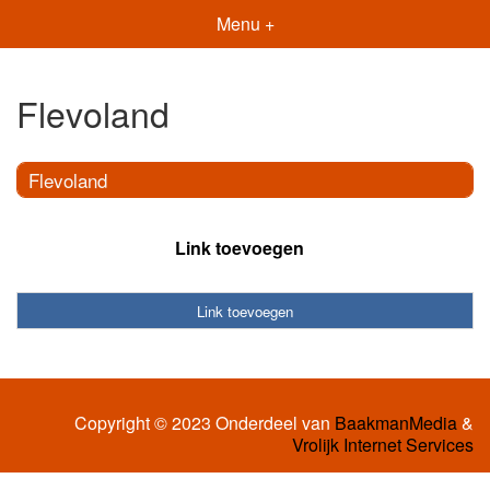
Menu +
Flevoland
Flevoland
Link toevoegen
Link toevoegen
Copyright © 2023 Onderdeel van
BaakmanMedia
&
Vrolijk Internet Services