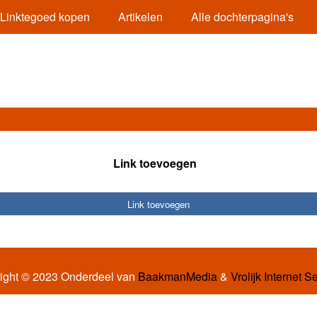
Linktegoed kopen
Artikelen
Alle dochterpagina's
Link toevoegen
Link toevoegen
ight © 2023 Onderdeel van
BaakmanMedia
&
Vrolijk Internet S